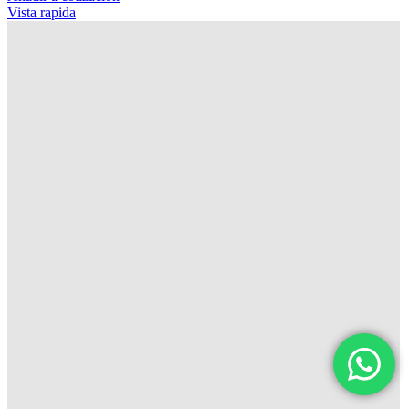
Vista rapida
ARANDELA AJUSTE CADENA DOZER CAT
D3C
TORNILLO-TUERCA-ARANDELA
Sujeto a cotización
Regístrese para ver precios
SKU:
6S3146
Añadir a cotización
Vista rapida
ARANDELA AJUSTE CADENA DOZER CAT D4
D5
TORNILLO-TUERCA-ARANDELA
Sujeto a cotización
Regístrese para ver precios