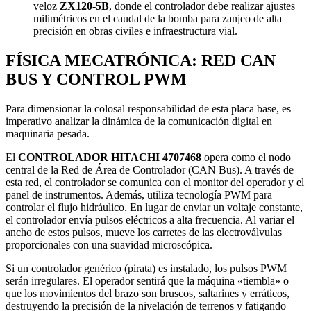
veloz
ZX120-5B
, donde el controlador debe realizar ajustes
milimétricos en el caudal de la bomba para zanjeo de alta
precisión en obras civiles e infraestructura vial.
FÍSICA MECATRÓNICA: RED CAN
BUS Y CONTROL PWM
Para dimensionar la colosal responsabilidad de esta placa base, es
imperativo analizar la dinámica de la comunicación digital en
maquinaria pesada.
El
CONTROLADOR HITACHI 4707468
opera como el nodo
central de la Red de Área de Controlador (CAN Bus). A través de
esta red, el controlador se comunica con el monitor del operador y el
panel de instrumentos. Además, utiliza tecnología PWM para
controlar el flujo hidráulico. En lugar de enviar un voltaje constante,
el controlador envía pulsos eléctricos a alta frecuencia. Al variar el
ancho de estos pulsos, mueve los carretes de las electroválvulas
proporcionales con una suavidad microscópica.
Si un controlador genérico (pirata) es instalado, los pulsos PWM
serán irregulares. El operador sentirá que la máquina «tiembla» o
que los movimientos del brazo son bruscos, saltarines y erráticos,
destruyendo la precisión de la nivelación de terrenos y fatigando