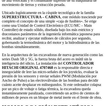
de alta velocidad y el comandante supremo de su maquinaria de
movimiento de tierras y extracción pesada.
Ubicado logísticamente en la cúspide tecnológica de la familia
SUPERESTRUCTURA – CABINA
, este módulo trasciende por
completo el concepto de una simple «caja de fusibles». Se erige
como una Unidad de Control Electrónico (ECU/MC – Main
Controller) de estado sólido, diseñada bajo los más estrictos y
draconianos parámetros de la ingeniería informática japonesa para
recibir, analizar y ejecutar millones de cálculos por segundo,
gobernando la termodinámica del motor y la hidrodinámica de las
bombas simultáneamente.
En la arquitectura de las excavadoras de nueva generación como las
series Dash 5B y 5G, la fuerza bruta del acero es inútil sin la
inteligencia del silicio. La instalación del
CONTROLADOR
HITACHI ORIGINAL 4707468
es la responsable directa e
innegociable de leer las micro-señales de los joysticks, evaluar la
presión de los sensores y enviar señales PWM (Modulación por
Ancho de Pulso) a las electroválvulas de las bombas para decidir
cuánto aceite desplazar en milisegundos. Si este ordenador colapsa
por un pico de voltaje o fatiga térmica, la excavadora queda
instantáneamente paralizada, convirtiendo un activo de cientos de
millones de pesos en un bloque de metal inerte en el frente de obra.