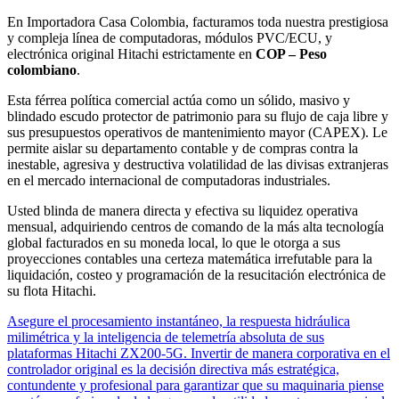
En Importadora Casa Colombia, facturamos toda nuestra prestigiosa
y compleja línea de computadoras, módulos PVC/ECU, y
electrónica original Hitachi estrictamente en
COP – Peso
colombiano
.
Esta férrea política comercial actúa como un sólido, masivo y
blindado escudo protector de patrimonio para su flujo de caja libre y
sus presupuestos operativos de mantenimiento mayor (CAPEX). Le
permite aislar su departamento contable y de compras contra la
inestable, agresiva y destructiva volatilidad de las divisas extranjeras
en el mercado internacional de computadoras industriales.
Usted blinda de manera directa y efectiva su liquidez operativa
mensual, adquiriendo centros de comando de la más alta tecnología
global facturados en su moneda local, lo que le otorga a sus
proyecciones contables una certeza matemática irrefutable para la
liquidación, costeo y programación de la resucitación electrónica de
su flota Hitachi.
Asegure el procesamiento instantáneo, la respuesta hidráulica
milimétrica y la inteligencia de telemetría absoluta de sus
plataformas Hitachi ZX200-5G. Invertir de manera corporativa en el
controlador original es la decisión directiva más estratégica,
contundente y profesional para garantizar que su maquinaria piense