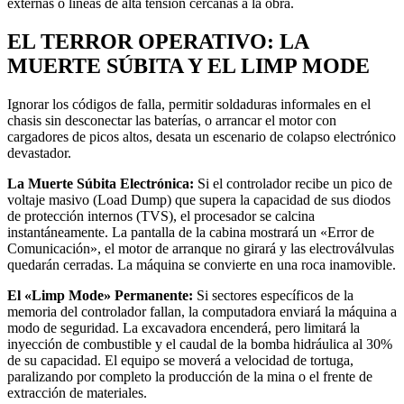
externas o líneas de alta tensión cercanas a la obra.
EL TERROR OPERATIVO: LA
MUERTE SÚBITA Y EL LIMP MODE
Ignorar los códigos de falla, permitir soldaduras informales en el
chasis sin desconectar las baterías, o arrancar el motor con
cargadores de picos altos, desata un escenario de colapso electrónico
devastador.
La Muerte Súbita Electrónica:
Si el controlador recibe un pico de
voltaje masivo (Load Dump) que supera la capacidad de sus diodos
de protección internos (TVS), el procesador se calcina
instantáneamente. La pantalla de la cabina mostrará un «Error de
Comunicación», el motor de arranque no girará y las electroválvulas
quedarán cerradas. La máquina se convierte en una roca inamovible.
El «Limp Mode» Permanente:
Si sectores específicos de la
memoria del controlador fallan, la computadora enviará la máquina a
modo de seguridad. La excavadora encenderá, pero limitará la
inyección de combustible y el caudal de la bomba hidráulica al 30%
de su capacidad. El equipo se moverá a velocidad de tortuga,
paralizando por completo la producción de la mina o el frente de
extracción de materiales.