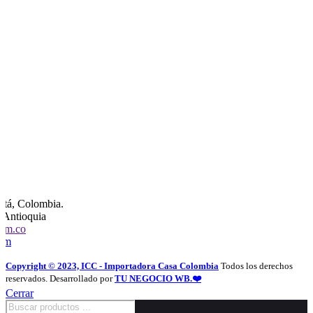
otá, Colombia.
, Antioquia
com.co
com
Copyright © 2023, ICC - Importadora Casa Colombia
Todos los derechos
reservados. Desarrollado por
TU NEGOCIO WB.❤️
Cerrar
Búsqueda