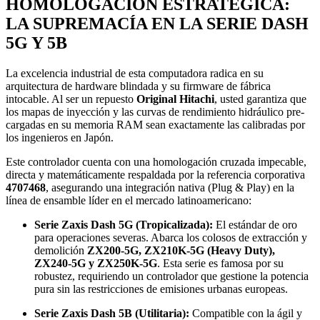
HOMOLOGACIÓN ESTRATÉGICA:
LA SUPREMACÍA EN LA SERIE DASH
5G Y 5B
La excelencia industrial de esta computadora radica en su
arquitectura de hardware blindada y su firmware de fábrica
intocable. Al ser un repuesto
Original Hitachi
, usted garantiza que
los mapas de inyección y las curvas de rendimiento hidráulico pre-
cargadas en su memoria RAM sean exactamente las calibradas por
los ingenieros en Japón.
Este controlador cuenta con una homologación cruzada impecable,
directa y matemáticamente respaldada por la referencia corporativa
4707468
, asegurando una integración nativa (Plug & Play) en la
línea de ensamble líder en el mercado latinoamericano:
Serie Zaxis Dash 5G (Tropicalizada):
El estándar de oro
para operaciones severas. Abarca los colosos de extracción y
demolición
ZX200-5G, ZX210K-5G (Heavy Duty),
ZX240-5G y ZX250K-5G
. Esta serie es famosa por su
robustez, requiriendo un controlador que gestione la potencia
pura sin las restricciones de emisiones urbanas europeas.
Serie Zaxis Dash 5B (Utilitaria):
Compatible con la ágil y