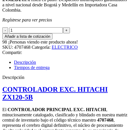
a nivel nacional desde Bogotá y Medellín en Importadora Casa
Colombia.
Regístrese para ver precios
CONTROLADOR
EXC.
Añadir a lista de cotización
HITACHI
98
¡Personas viendo este producto ahora!
ZX120-
SKU:
4707468
Categoría:
ELECTRICO
5B
Compartir:
cantidad
Descripción
Tiempos de entrega
Descripción
CONTROLADOR EXC. HITACHI
ZX120-5B
El
CONTROLADOR PRINCIPAL EXC. HITACHI
,
minuciosamente catalogado, clasificado y blindado en nuestra matriz
central de inventario bajo el código técnico maestro
4707468
,
representa el cerebro digital definitivo, el núcleo de procesamiento