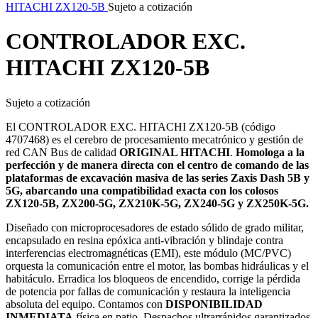
HITACHI ZX120-5B
Sujeto a cotización
CONTROLADOR EXC.
HITACHI ZX120-5B
Sujeto a cotización
El CONTROLADOR EXC. HITACHI ZX120-5B (código
4707468) es el cerebro de procesamiento mecatrónico y gestión de
red CAN Bus de calidad
ORIGINAL HITACHI
.
Homologa a la
perfección y de manera directa con el centro de comando de las
plataformas de excavación masiva de las series Zaxis Dash 5B y
5G, abarcando una compatibilidad exacta con los colosos
ZX120-5B, ZX200-5G, ZX210K-5G, ZX240-5G y ZX250K-5G.
Diseñado con microprocesadores de estado sólido de grado militar,
encapsulado en resina epóxica anti-vibración y blindaje contra
interferencias electromagnéticas (EMI), este módulo (MC/PVC)
orquesta la comunicación entre el motor, las bombas hidráulicas y el
habitáculo. Erradica los bloqueos de encendido, corrige la pérdida
de potencia por fallas de comunicación y restaura la inteligencia
absoluta del equipo. Contamos con
DISPONIBILIDAD
INMEDIATA
física en patio. Despachos ultrarrápidos garantizados