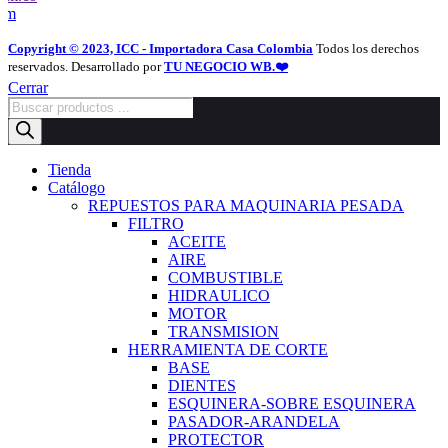
com
Copyright © 2023, ICC - Importadora Casa Colombia
Todos los derechos
reservados. Desarrollado por
TU NEGOCIO WB.❤️
Cerrar
Búsqueda
de
productos
Tienda
Catálogo
REPUESTOS PARA MAQUINARIA PESADA
FILTRO
ACEITE
AIRE
COMBUSTIBLE
HIDRAULICO
MOTOR
TRANSMISION
HERRAMIENTA DE CORTE
BASE
DIENTES
ESQUINERA-SOBRE ESQUINERA
PASADOR-ARANDELA
PROTECTOR