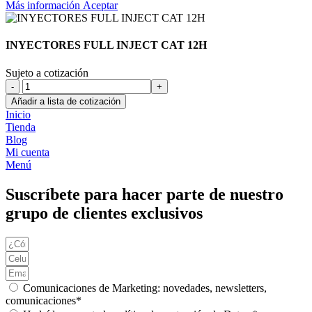
Más
Más información
Aceptar
información
INYECTORES FULL INJECT CAT 12H
Sujeto a cotización
INYECTORES
FULL
Añadir a lista de cotización
INJECT
Inicio
CAT
Tienda
12H
Blog
cantidad
Mi cuenta
Menú
Suscríbete para hacer parte de nuestro
grupo de clientes exclusivos
Comunicaciones de Marketing: novedades, newsletters,
comunicaciones*