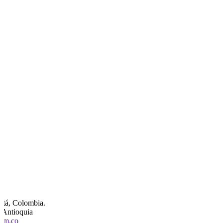
otá, Colombia.
, Antioquia
com.co