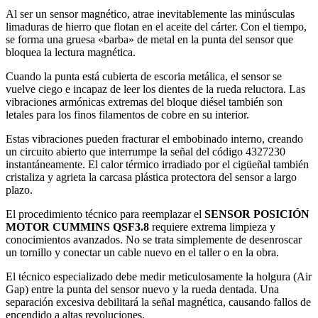
Al ser un sensor magnético, atrae inevitablemente las minúsculas
limaduras de hierro que flotan en el aceite del cárter. Con el tiempo,
se forma una gruesa «barba» de metal en la punta del sensor que
bloquea la lectura magnética.
Cuando la punta está cubierta de escoria metálica, el sensor se
vuelve ciego e incapaz de leer los dientes de la rueda reluctora. Las
vibraciones armónicas extremas del bloque diésel también son
letales para los finos filamentos de cobre en su interior.
Estas vibraciones pueden fracturar el embobinado interno, creando
un circuito abierto que interrumpe la señal del código 4327230
instantáneamente. El calor térmico irradiado por el cigüeñal también
cristaliza y agrieta la carcasa plástica protectora del sensor a largo
plazo.
El procedimiento técnico para reemplazar el
SENSOR POSICIÓN
MOTOR CUMMINS QSF3.8
requiere extrema limpieza y
conocimientos avanzados. No se trata simplemente de desenroscar
un tornillo y conectar un cable nuevo en el taller o en la obra.
El técnico especializado debe medir meticulosamente la holgura (Air
Gap) entre la punta del sensor nuevo y la rueda dentada. Una
separación excesiva debilitará la señal magnética, causando fallos de
encendido a altas revoluciones.