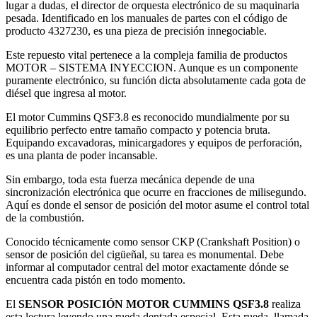
lugar a dudas, el director de orquesta electrónico de su maquinaria
pesada. Identificado en los manuales de partes con el código de
producto 4327230, es una pieza de precisión innegociable.
Este repuesto vital pertenece a la compleja familia de productos
MOTOR – SISTEMA INYECCION. Aunque es un componente
puramente electrónico, su función dicta absolutamente cada gota de
diésel que ingresa al motor.
El motor Cummins QSF3.8 es reconocido mundialmente por su
equilibrio perfecto entre tamaño compacto y potencia bruta.
Equipando excavadoras, minicargadores y equipos de perforación,
es una planta de poder incansable.
Sin embargo, toda esta fuerza mecánica depende de una
sincronización electrónica que ocurre en fracciones de milisegundo.
Aquí es donde el sensor de posición del motor asume el control total
de la combustión.
Conocido técnicamente como sensor CKP (Crankshaft Position) o
sensor de posición del cigüeñal, su tarea es monumental. Debe
informar al computador central del motor exactamente dónde se
encuentra cada pistón en todo momento.
El
SENSOR POSICIÓN MOTOR CUMMINS QSF3.8
realiza
esta lectura leyendo una rueda dentada especial. Esta rueda, llamada