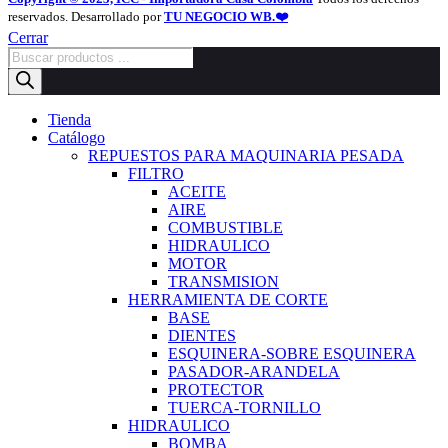
reservados. Desarrollado por
TU NEGOCIO WB.❤️
Cerrar
Búsqueda
de
productos
Tienda
Catálogo
REPUESTOS PARA MAQUINARIA PESADA
FILTRO
ACEITE
AIRE
COMBUSTIBLE
HIDRAULICO
MOTOR
TRANSMISION
HERRAMIENTA DE CORTE
BASE
DIENTES
ESQUINERA-SOBRE ESQUINERA
PASADOR-ARANDELA
PROTECTOR
TUERCA-TORNILLO
HIDRAULICO
BOMBA