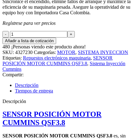
Sincronice el encendido, elimine fallos de arranque y maximice la
eficiencia de su maquinaria pesada. Asegure la operatividad de su
equipo hoy con Importadora Casa Colombia.
Regístrese para ver precios
SENSOR
POSICIÓN
Añadir a lista de cotización
MOTOR
480
¡Personas viendo este producto ahora!
CUMMINS
SKU:
4327230
Categorías:
MOTOR
,
SISTEMA INYECCION
QSF3.8
Etiquetas:
Repuestos electrónicos maquinaria
,
SENSOR
cantidad
POSICIÓN MOTOR CUMMINS QSF3.8
,
Sistema Inyección
Cummins
Compartir:
Descripción
Tiempos de entrega
Descripción
SENSOR POSICIÓN MOTOR
CUMMINS QSF3.8
SENSOR POSICIÓN MOTOR CUMMINS QSF3.8
es, sin