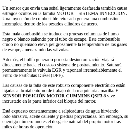
Un sensor que envía una señal ligeramente desfasada también causa
estragos ocultos en la familia MOTOR – SISTEMA INYECCION.
Una inyección de combustible retrasada genera una combustión
incompleta dentro de los pesados cilindros de acero.
Esta mala combustión se traduce en gruesas columnas de humo
negro o blanco saliendo por el tubo de escape. Este combustible
crudo no quemado eleva peligrosamente la temperatura de los gases
de escape, amenazando las válvulas.
Además, el hollín generado por esta desincronización viajará
directamente hacia el costoso sistema de postratamiento. Saturará
prematuramente la válvula EGR y taponará irremediablemente el
Filtro de Partículas Diésel (DPF).
Las causas de la falla de este robusto componente electrónico están
ligadas al brutal entorno de trabajo de la maquinaria amarilla. El
SENSOR POSICIÓN MOTOR CUMMINS QSF3.8
vive
incrustado en la parte inferior del bloque del motor.
Está expuesto constantemente a salpicaduras de agua hirviendo,
lodo abrasivo, aceite caliente y piedras proyectadas. Sin embargo, su
enemigo número uno es el desgaste natural del propio motor tras
miles de horas de operación.