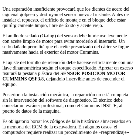
Una separación insuficiente provocará que los dientes de acero del
cigüeñal golpeen y destruyan el sensor nuevo al instante. Antes de
instalar el repuesto, el orificio de montaje en el bloque debe estar
quirúrgicamente limpio, libre de óxido y aceite viejo.
El anillo de sellado (O-ring) del sensor debe lubricarse levemente
con aceite limpio de motor para evitar morderlo al insertarlo. Un
sello dañado permitirá que el aceite presurizado del cárter se fugue
masivamente hacia el exterior del motor Cummins.
El ajuste del tornillo de retención debe hacerse estrictamente con una
llave dinamométrica según el torque especificado. Apretar en exceso
fisurará la pestaña plástica del
SENSOR POSICIÓN MOTOR
CUMMINS QSF3.8
, dejándolo inservible antes de encender el
equipo.
Posterior a la instalación mecánica, la reparación no está completa
sin la intervención del software de diagnóstico. El técnico debe
conectar un escáner profesional, como el Cummins INSITE, al
puerto de datos de la máquina.
Es obligatorio borrar los códigos de falla históricos almacenados en
la memoria del ECM de la excavadora. En algunos casos, el
computador requiere realizar un procedimiento de «reaprendizaje»