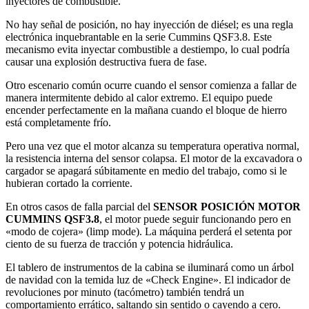
inyectores de combustible.
No hay señal de posición, no hay inyección de diésel; es una regla
electrónica inquebrantable en la serie Cummins QSF3.8. Este
mecanismo evita inyectar combustible a destiempo, lo cual podría
causar una explosión destructiva fuera de fase.
Otro escenario común ocurre cuando el sensor comienza a fallar de
manera intermitente debido al calor extremo. El equipo puede
encender perfectamente en la mañana cuando el bloque de hierro
está completamente frío.
Pero una vez que el motor alcanza su temperatura operativa normal,
la resistencia interna del sensor colapsa. El motor de la excavadora o
cargador se apagará súbitamente en medio del trabajo, como si le
hubieran cortado la corriente.
En otros casos de falla parcial del
SENSOR POSICIÓN MOTOR
CUMMINS QSF3.8
, el motor puede seguir funcionando pero en
«modo de cojera» (limp mode). La máquina perderá el setenta por
ciento de su fuerza de tracción y potencia hidráulica.
El tablero de instrumentos de la cabina se iluminará como un árbol
de navidad con la temida luz de «Check Engine». El indicador de
revoluciones por minuto (tacómetro) también tendrá un
comportamiento errático, saltando sin sentido o cayendo a cero.