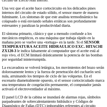
circuito de Efecto Hall interno.
Una vez que el aceite hace cortocircuito en los delicados pines
internos del circuito de estado sólido, el sensor muere de manera
fulminante. Los síntomas de que este analista termodinámico ha
colapsado o está enviando señales erráticas son profundamente
estresantes y paralizan la productividad diaria.
El síntoma primario, clásico y que a menudo confunde a los
mecánicos empíricos, es una máquina que trabaja rápido en la
mañana pero se vuelve una «tortuga» en la tarde. Si el
SENSOR
TEMPERATURA ACEITE HIDRAULICO EXC. HITACHI
ZX120-3
le indica falsamente al computador que el aceite está al
rojo vivo, el ECM limitará drásticamente la potencia de las bombas
por seguridad ininterrumpida.
La excavadora se volverá letárgica, los movimientos del brazo serán
dolorosamente lentos y la fuerza de penetración del cucharón será
nula, arruinando los tiempos de ciclo de las volquetas. En el
escenario diametralmente opuesto, si el sensor cortocircuitado marca
una temperatura de congelación permanente, el computador jamás
activará el electroventilador al máximo.
El panel LCD de la cabina se inundará de alarmas rojas, símbolos
parpadeantes de sobrecalentamiento hidráulico y Códigos de
Diagnóstico de Fallas (DTC) imborrables referentes al circuito