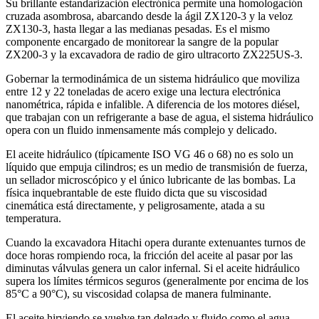
Su brillante estandarización electrónica permite una homologación
cruzada asombrosa, abarcando desde la ágil ZX120-3 y la veloz
ZX130-3, hasta llegar a las medianas pesadas. Es el mismo
componente encargado de monitorear la sangre de la popular
ZX200-3 y la excavadora de radio de giro ultracorto ZX225US-3.
Gobernar la termodinámica de un sistema hidráulico que moviliza
entre 12 y 22 toneladas de acero exige una lectura electrónica
nanométrica, rápida e infalible. A diferencia de los motores diésel,
que trabajan con un refrigerante a base de agua, el sistema hidráulico
opera con un fluido inmensamente más complejo y delicado.
El aceite hidráulico (típicamente ISO VG 46 o 68) no es solo un
líquido que empuja cilindros; es un medio de transmisión de fuerza,
un sellador microscópico y el único lubricante de las bombas. La
física inquebrantable de este fluido dicta que su viscosidad
cinemática está directamente, y peligrosamente, atada a su
temperatura.
Cuando la excavadora Hitachi opera durante extenuantes turnos de
doce horas rompiendo roca, la fricción del aceite al pasar por las
diminutas válvulas genera un calor infernal. Si el aceite hidráulico
supera los límites térmicos seguros (generalmente por encima de los
85°C a 90°C), su viscosidad colapsa de manera fulminante.
El aceite hirviendo se vuelve tan delgado y fluido como el agua,