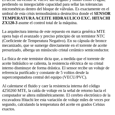
perdiendo su innegociable capacidad para sellar las tolerancias
micrométricas dentro del bloque de válvulas. Es exactamente en el
umbral de esta crisis termodinámica destructiva donde el
SENSOR
TEMPERATURA ACEITE HIDRAULICO EXC. HITACHI
ZX120-3
asume el control total de la máquina.
La arquitectura interna de este repuesto en marca genérica MTE
opera bajo el avanzado y preciso principio de un termistor NTC
(Coeficiente de Temperatura Negativo). En su cápsula de bronce
mecanizado, que se sumerge directamente en el torrente de aceite
presurizado, alberga un minúsculo cristal cerámico semiconductor.
La física de este termistor dicta que, a medida que el torrente de
aceite hidráulico se calienta, la resistencia eléctrica de su cristal
interno disminuye de forma drástica. El sensor recibe un voltaje de
referencia purificado y constante de 5 voltios desde la
supercomputadora central del equipo (VECU/PVC).
Al calentarse el fluido y caer la resistencia interna del código
4250260 MTE, la caída de voltaje en la señal de retorno hacia el
computador se altera milimétricamente. El cerebro electrónico de la
excavadora Hitachi lee esta variación de voltaje miles de veces por
segundo, calculando la temperatura del aceite en grados Celsius
exactos.