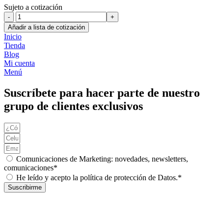
Sujeto a cotización
SENSOR
TEMPERATURA
Añadir a lista de cotización
ACEITE
Inicio
HIDRAULICO
Tienda
EXC.
Blog
HITACHI
Mi cuenta
ZX120-
Menú
3
cantidad
Suscríbete para hacer parte de nuestro
grupo de clientes exclusivos
Comunicaciones de Marketing: novedades, newsletters,
comunicaciones*
He leído y acepto la política de protección de Datos.*
Suscribirme