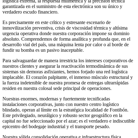
logística extrema, la respuesta milimétrica y la precisión técnica
garantizada en el suministro de esta electrónica son su único y
verdadero escudo financiero.
Es precisamente en este crítico y estresante escenario de
inmovilización preventiva, crisis de viscosidad térmica y altísima
urgencia operativa donde nuestra corporación impone su dominio
absoluto. Comprendemos de forma analítica y profunda que, en el
desarrollo vial del país, una máquina lenta por calor o al borde de
fundir su bomba es un pasivo inaceptable.
Para salvaguardar de manera irrestricta los intereses corporativos de
nuestros clientes y asegurar la reactivación termodinámica de sus
sistemas sin demoras asfixiantes, hemos forjado una red logística
implacable. El corazón palpitante, el inmenso músculo estructural y
la fuerza indetenible de nuestra promesa de entregas ultrarrápidas
residen en nuestra colosal sede principal de operaciones.
Nuestras enormes, modernas y fuertemente tecnificadas
instalaciones corporativas, junto con nuestro centro logístico
blindado, operan al límite en la estratégica localidad de Fontibón.
Este privilegiado, neurálgico y robusto sector geográfico en la
capital no fue seleccionado por el azar; es el verdadero e indiscutible
epicentro del bodegaje industrial y el transporte pesado.
Nuestra sólida consolidación operativa e infraestructura física