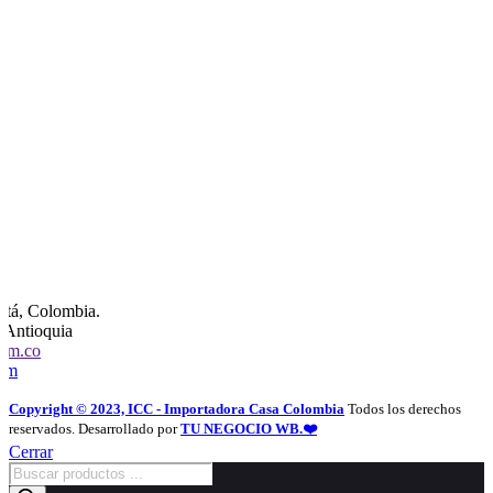
otá, Colombia.
, Antioquia
com.co
com
Copyright © 2023, ICC - Importadora Casa Colombia
Todos los derechos
reservados. Desarrollado por
TU NEGOCIO WB.❤️
Cerrar
Búsqueda
de