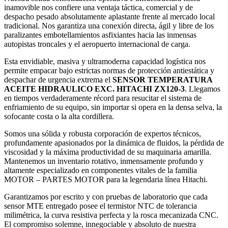
inamovible nos confiere una ventaja táctica, comercial y de
despacho pesado absolutamente aplastante frente al mercado local
tradicional. Nos garantiza una conexión directa, ágil y libre de los
paralizantes embotellamientos asfixiantes hacia las inmensas
autopistas troncales y el aeropuerto internacional de carga.
Esta envidiable, masiva y ultramoderna capacidad logística nos
permite empacar bajo estrictas normas de protección antiestática y
despachar de urgencia extrema el
SENSOR TEMPERATURA
ACEITE HIDRAULICO EXC. HITACHI ZX120-3
. Llegamos
en tiempos verdaderamente récord para resucitar el sistema de
enfriamiento de su equipo, sin importar si opera en la densa selva, la
sofocante costa o la alta cordillera.
Somos una sólida y robusta corporación de expertos técnicos,
profundamente apasionados por la dinámica de fluidos, la pérdida de
viscosidad y la máxima productividad de su maquinaria amarilla.
Mantenemos un inventario rotativo, inmensamente profundo y
altamente especializado en componentes vitales de la familia
MOTOR – PARTES MOTOR para la legendaria línea Hitachi.
Garantizamos por escrito y con pruebas de laboratorio que cada
sensor MTE entregado posee el termistor NTC de tolerancia
milimétrica, la curva resistiva perfecta y la rosca mecanizada CNC.
El compromiso solemne, innegociable y absoluto de nuestra