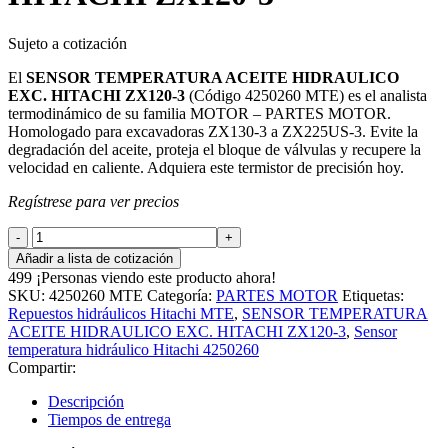
Sujeto a cotización
El
SENSOR TEMPERATURA ACEITE HIDRAULICO
EXC. HITACHI ZX120-3
(Código 4250260 MTE) es el analista
termodinámico de su familia MOTOR – PARTES MOTOR.
Homologado para excavadoras ZX130-3 a ZX225US-3. Evite la
degradación del aceite, proteja el bloque de válvulas y recupere la
velocidad en caliente. Adquiera este termistor de precisión hoy.
Regístrese para ver precios
SENSOR
TEMPERATURA
Añadir a lista de cotización
ACEITE
499
¡Personas viendo este producto ahora!
HIDRAULICO
SKU:
4250260 MTE
Categoría:
PARTES MOTOR
Etiquetas:
EXC.
Repuestos hidráulicos Hitachi MTE
,
SENSOR TEMPERATURA
HITACHI
ACEITE HIDRAULICO EXC. HITACHI ZX120-3
,
Sensor
ZX120-
temperatura hidráulico Hitachi 4250260
3
Compartir:
cantidad
Descripción
Tiempos de entrega