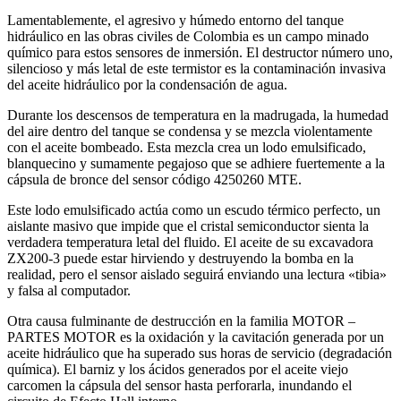
Lamentablemente, el agresivo y húmedo entorno del tanque
hidráulico en las obras civiles de Colombia es un campo minado
químico para estos sensores de inmersión. El destructor número uno,
silencioso y más letal de este termistor es la contaminación invasiva
del aceite hidráulico por la condensación de agua.
Durante los descensos de temperatura en la madrugada, la humedad
del aire dentro del tanque se condensa y se mezcla violentamente
con el aceite bombeado. Esta mezcla crea un lodo emulsificado,
blanquecino y sumamente pegajoso que se adhiere fuertemente a la
cápsula de bronce del sensor código 4250260 MTE.
Este lodo emulsificado actúa como un escudo térmico perfecto, un
aislante masivo que impide que el cristal semiconductor sienta la
verdadera temperatura letal del fluido. El aceite de su excavadora
ZX200-3 puede estar hirviendo y destruyendo la bomba en la
realidad, pero el sensor aislado seguirá enviando una lectura «tibia»
y falsa al computador.
Otra causa fulminante de destrucción en la familia MOTOR –
PARTES MOTOR es la oxidación y la cavitación generada por un
aceite hidráulico que ha superado sus horas de servicio (degradación
química). El barniz y los ácidos generados por el aceite viejo
carcomen la cápsula del sensor hasta perforarla, inundando el