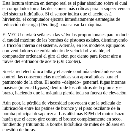
Esta lectura térmica en tiempo real es el pilar absoluto sobre el cual
el computador toma las decisiones más críticas para la supervivencia
del sistema hidráulico. Si el sensor indica que el aceite está
hirviendo, el computador ejecuta inmediatamente estrategias de
reducción de carga (Derating) para salvar la máquina.
El VECU enviará señales a las válvulas proporcionales para reducir
el caudal máximo de las bombas de pistones axiales, disminuyendo
la fricción interna del sistema. Además, en los modelos equipados
con ventiladores de enfriamiento de velocidad variable, el
computador ordenará el giro al cien por ciento para forzar aire a
través del enfriador de aceite (Oil Cooler).
Si esta red electrónica falla y el aceite continúa calentándose sin
control, las consecuencias mecánicas son apocalípticas para el
patrimonio de la obra. El aceite «delgado» generará fugas internas
masivas (internal bypass) dentro de los cilindros de la pluma y el
brazo, haciendo que la máquina pierda toda su fuerza de elevación.
Aún peor, la pérdida de viscosidad provocará que la película de
lubricación entre los patines de bronce y el plato oscilante de la
bomba principal desaparezca. Las altísimas RPM del motor Isuzu
harán que el acero gire contra el bronce completamente en seco,
fundiendo y triturando la bomba hidráulica de miles de dólares en
cuestión de horas.