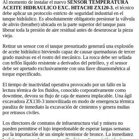
Al momento de instalar el nuevo
SENSOR TEMPERATURA
ACEITE HIDRAULICO EXC. HITACHI ZX120-3
, el técnico
debe aplicar un protocolo estricto de seguridad industrial en el
tanque hidráulico. Es absolutamente obligatorio presionar la válvula
de alivio (breather) ubicada en la parte superior del tanque para
liberar toda la presión de aire residual antes de desenroscar la pieza
vieja.
Retirar un sensor con el tanque presurizado generará una explosión
de aceite hidráulico hirviendo capaz de causar quemaduras de tercer
grado masivas en el rostro del mecánico. La rosca debe ser sellada
con teflón líquido resistente a derivados del petróleo, y el sensor
debe ser apretado exclusivamente con una llave dinamométrica al
torque especificado.
El tiempo de inactividad operativa provocado por un fallo en la
lectura térmica de los fluidos, conocido corporativamente como
downtime, devora su flujo de caja de manera implacable. Una ágil
excavadora ZX130-3 inmovilizada en modo de emergencia térmica
paraliza de inmediato la excavación de cimientos y genera multas
por retrasos civiles.
Los directores de contratos de infraestructura vial y minera no
pueden permitirse el lujo imperdonable de esperar largas semanas
por la importación de un simple termistor de bronce. La inmediatez