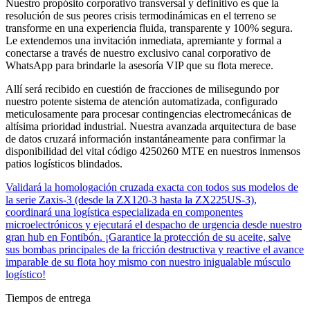
Nuestro propósito corporativo transversal y definitivo es que la
resolución de sus peores crisis termodinámicas en el terreno se
transforme en una experiencia fluida, transparente y 100% segura.
Le extendemos una invitación inmediata, apremiante y formal a
conectarse a través de nuestro exclusivo canal corporativo de
WhatsApp para brindarle la asesoría VIP que su flota merece.
Allí será recibido en cuestión de fracciones de milisegundo por
nuestro potente sistema de atención automatizada, configurado
meticulosamente para procesar contingencias electromecánicas de
altísima prioridad industrial. Nuestra avanzada arquitectura de base
de datos cruzará información instantáneamente para confirmar la
disponibilidad del vital código 4250260 MTE en nuestros inmensos
patios logísticos blindados.
Validará la homologación cruzada exacta con todos sus modelos de
la serie Zaxis-3 (desde la ZX120-3 hasta la ZX225US-3),
coordinará una logística especializada en componentes
microelectrónicos y ejecutará el despacho de urgencia desde nuestro
gran hub en Fontibón. ¡Garantice la protección de su aceite, salve
sus bombas principales de la fricción destructiva y reactive el avance
imparable de su flota hoy mismo con nuestro inigualable músculo
logístico!
Tiempos de entrega