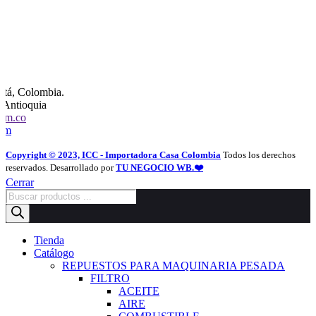
otá, Colombia.
, Antioquia
com.co
com
Copyright © 2023, ICC - Importadora Casa Colombia
Todos los derechos
reservados. Desarrollado por
TU NEGOCIO WB.❤️
Cerrar
Búsqueda
de
productos
Tienda
Catálogo
REPUESTOS PARA MAQUINARIA PESADA
FILTRO
ACEITE
AIRE