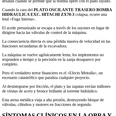
desatan cuando se permite que la bomba opere con el plato rayado.
Cuando la cara del
PLATO OSCILANTE TRASERO BOMBA
HIDRAULICA EXC. HITACHI ZX70-3
colapsa, ocurre una
letal «Fuga Interna».
El aceite presurizado se escapa a través de los rayones en lugar de
dirigirse hacia las válvulas de control de la máquina.
La consecuencia directa es una pérdida masiva de velocidad en las
funciones secundarias de la excavadora.
La máquina se vuelve agónicamente lenta; los implementos no
responden a tiempo y la precisión en la zanja desaparece por
completo.
Pero el verdadero terror financiero es el «Efecto Metralla», un
escenario catastrófico que paraliza cualquier proyecto.
Al desintegrarse por fricción, el plato y las zapatas envían millones
de virutas de acero y bronce brillante al torrente hidráulico.
Esta arena metálica viaja a alta presión, destruyendo bloque de
válvulas, cilindros y motores en fracciones de segundo.
SÍNTOMAS CLÍNICOS EN LA OBRA Y