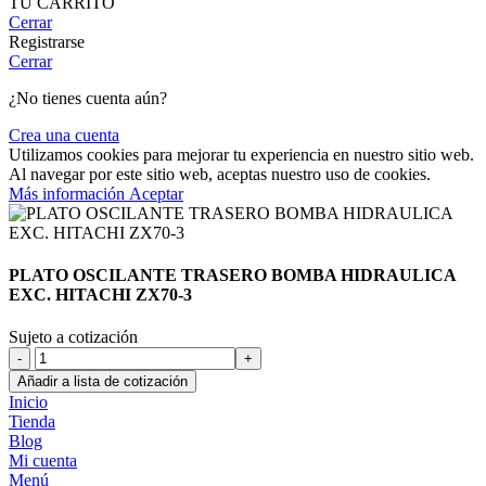
TU CARRITO
Cerrar
Registrarse
Cerrar
¿No tienes cuenta aún?
Crea una cuenta
Utilizamos cookies para mejorar tu experiencia en nuestro sitio web.
Al navegar por este sitio web, aceptas nuestro uso de cookies.
Más
Más información
Aceptar
información
PLATO OSCILANTE TRASERO BOMBA HIDRAULICA
EXC. HITACHI ZX70-3
Sujeto a cotización
PLATO
OSCILANTE
Añadir a lista de cotización
TRASERO
Inicio
BOMBA
Tienda
HIDRAULICA
Blog
EXC.
Mi cuenta
HITACHI
Menú