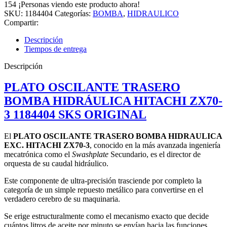
TRASERO
154
¡Personas viendo este producto ahora!
BOMBA
SKU:
1184404
Categorías:
BOMBA
,
HIDRAULICO
HIDRAULICA
Compartir:
EXC.
HITACHI
Descripción
ZX70-
Tiempos de entrega
3
cantidad
Descripción
PLATO OSCILANTE TRASERO
BOMBA HIDRÁULICA HITACHI ZX70-
3 1184404 SKS ORIGINAL
El
PLATO OSCILANTE TRASERO BOMBA HIDRAULICA
EXC. HITACHI ZX70-3
, conocido en la más avanzada ingeniería
mecatrónica como el
Swashplate
Secundario, es el director de
orquesta de su caudal hidráulico.
Este componente de ultra-precisión trasciende por completo la
categoría de un simple repuesto metálico para convertirse en el
verdadero cerebro de su maquinaria.
Se erige estructuralmente como el mecanismo exacto que decide
cuántos litros de aceite por minuto se envían hacia las funciones