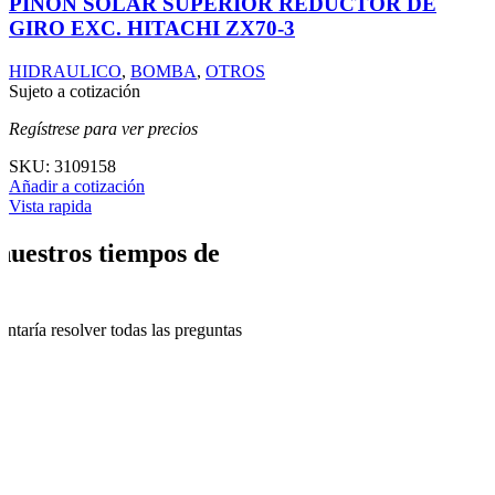
PIÑON SOLAR SUPERIOR REDUCTOR DE
GIRO EXC. HITACHI ZX70-3
HIDRAULICO
,
BOMBA
,
OTROS
Sujeto a cotización
Regístrese para ver precios
SKU:
3109158
Añadir a cotización
Vista rapida
nuestros tiempos de
ntaría resolver todas las preguntas