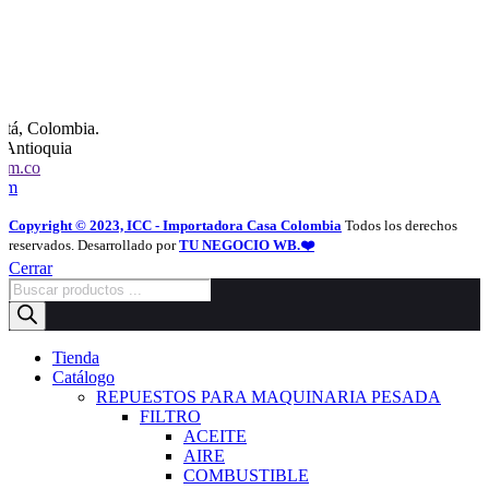
otá, Colombia.
, Antioquia
com.co
com
Copyright © 2023, ICC - Importadora Casa Colombia
Todos los derechos
reservados. Desarrollado por
TU NEGOCIO WB.❤️
Cerrar
Búsqueda
de
productos
Tienda
Catálogo
REPUESTOS PARA MAQUINARIA PESADA
FILTRO
ACEITE
AIRE
COMBUSTIBLE