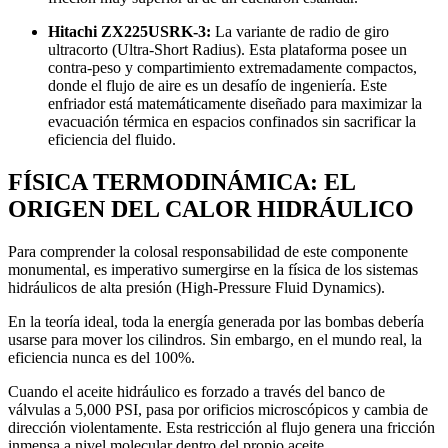
Hitachi ZX225USRK-3:
La variante de radio de giro
ultracorto (Ultra-Short Radius). Esta plataforma posee un
contra-peso y compartimiento extremadamente compactos,
donde el flujo de aire es un desafío de ingeniería. Este
enfriador está matemáticamente diseñado para maximizar la
evacuación térmica en espacios confinados sin sacrificar la
eficiencia del fluido.
FÍSICA TERMODINÁMICA: EL
ORIGEN DEL CALOR HIDRÁULICO
Para comprender la colosal responsabilidad de este componente
monumental, es imperativo sumergirse en la física de los sistemas
hidráulicos de alta presión (High-Pressure Fluid Dynamics).
En la teoría ideal, toda la energía generada por las bombas debería
usarse para mover los cilindros. Sin embargo, en el mundo real, la
eficiencia nunca es del 100%.
Cuando el aceite hidráulico es forzado a través del banco de
válvulas a 5,000 PSI, pasa por orificios microscópicos y cambia de
dirección violentamente. Esta restricción al flujo genera una fricción
inmensa a nivel molecular dentro del propio aceite.