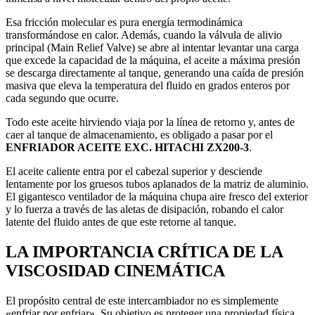
Esa fricción molecular es pura energía termodinámica
transformándose en calor. Además, cuando la válvula de alivio
principal (Main Relief Valve) se abre al intentar levantar una carga
que excede la capacidad de la máquina, el aceite a máxima presión
se descarga directamente al tanque, generando una caída de presión
masiva que eleva la temperatura del fluido en grados enteros por
cada segundo que ocurre.
Todo este aceite hirviendo viaja por la línea de retorno y, antes de
caer al tanque de almacenamiento, es obligado a pasar por el
ENFRIADOR ACEITE EXC. HITACHI ZX200-3
.
El aceite caliente entra por el cabezal superior y desciende
lentamente por los gruesos tubos aplanados de la matriz de aluminio.
El gigantesco ventilador de la máquina chupa aire fresco del exterior
y lo fuerza a través de las aletas de disipación, robando el calor
latente del fluido antes de que este retorne al tanque.
LA IMPORTANCIA CRÍTICA DE LA
VISCOSIDAD CINEMÁTICA
El propósito central de este intercambiador no es simplemente
«enfriar por enfriar». Su objetivo es proteger una propiedad física