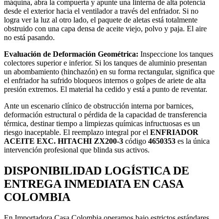
máquina, abra la compuerta y apunte una linterna de alta potencia
desde el exterior hacia el ventilador a través del enfriador. Si no
logra ver la luz al otro lado, el paquete de aletas está totalmente
obstruido con una capa densa de aceite viejo, polvo y paja. El aire
no está pasando.
Evaluación de Deformación Geométrica:
Inspeccione los tanques
colectores superior e inferior. Si los tanques de aluminio presentan
un abombamiento (hinchazón) en su forma rectangular, significa que
el enfriador ha sufrido bloqueos internos o golpes de ariete de alta
presión extremos. El material ha cedido y está a punto de reventar.
Ante un escenario clínico de obstrucción interna por barnices,
deformación estructural o pérdida de la capacidad de transferencia
térmica, destinar tiempo a limpiezas químicas infructuosas es un
riesgo inaceptable. El reemplazo integral por el
ENFRIADOR
ACEITE EXC. HITACHI ZX200-3
código
4650353
es la única
intervención profesional que blinda sus activos.
DISPONIBILIDAD LOGÍSTICA DE
ENTREGA INMEDIATA EN CASA
COLOMBIA
En Importadora Casa Colombia operamos bajo estrictos estándares