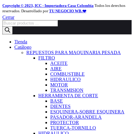
Copyright © 2023, ICC - Importadora Casa Colombia
Todos los derechos
reservados. Desarrollado por
TU NEGOCIO WB.❤️
Cerrar
Búsqueda
de
productos
Tienda
Catálogo
REPUESTOS PARA MAQUINARIA PESADA
FILTRO
ACEITE
AIRE
COMBUSTIBLE
HIDRAULICO
MOTOR
TRANSMISION
HERRAMIENTA DE CORTE
BASE
DIENTES
ESQUINERA-SOBRE ESQUINERA
PASADOR-ARANDELA
PROTECTOR
TUERCA-TORNILLO
HIDRAULICO