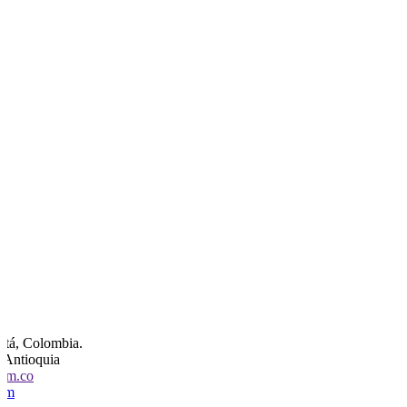
otá, Colombia.
, Antioquia
com.co
com