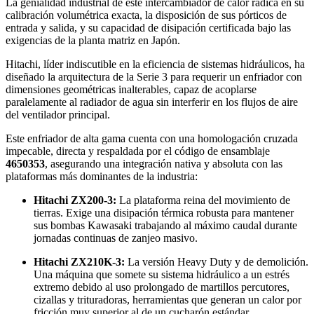
La genialidad industrial de este intercambiador de calor radica en su
calibración volumétrica exacta, la disposición de sus pórticos de
entrada y salida, y su capacidad de disipación certificada bajo las
exigencias de la planta matriz en Japón.
Hitachi, líder indiscutible en la eficiencia de sistemas hidráulicos, ha
diseñado la arquitectura de la Serie 3 para requerir un enfriador con
dimensiones geométricas inalterables, capaz de acoplarse
paralelamente al radiador de agua sin interferir en los flujos de aire
del ventilador principal.
Este enfriador de alta gama cuenta con una homologación cruzada
impecable, directa y respaldada por el código de ensamblaje
4650353
, asegurando una integración nativa y absoluta con las
plataformas más dominantes de la industria:
Hitachi ZX200-3:
La plataforma reina del movimiento de
tierras. Exige una disipación térmica robusta para mantener
sus bombas Kawasaki trabajando al máximo caudal durante
jornadas continuas de zanjeo masivo.
Hitachi ZX210K-3:
La versión Heavy Duty y de demolición.
Una máquina que somete su sistema hidráulico a un estrés
extremo debido al uso prolongado de martillos percutores,
cizallas y trituradoras, herramientas que generan un calor por
fricción muy superior al de un cucharón estándar.