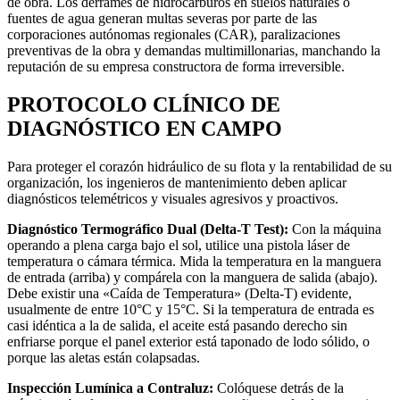
de obra. Los derrames de hidrocarburos en suelos naturales o
fuentes de agua generan multas severas por parte de las
corporaciones autónomas regionales (CAR), paralizaciones
preventivas de la obra y demandas multimillonarias, manchando la
reputación de su empresa constructora de forma irreversible.
PROTOCOLO CLÍNICO DE
DIAGNÓSTICO EN CAMPO
Para proteger el corazón hidráulico de su flota y la rentabilidad de su
organización, los ingenieros de mantenimiento deben aplicar
diagnósticos telemétricos y visuales agresivos y proactivos.
Diagnóstico Termográfico Dual (Delta-T Test):
Con la máquina
operando a plena carga bajo el sol, utilice una pistola láser de
temperatura o cámara térmica. Mida la temperatura en la manguera
de entrada (arriba) y compárela con la manguera de salida (abajo).
Debe existir una «Caída de Temperatura» (Delta-T) evidente,
usualmente de entre 10°C y 15°C. Si la temperatura de entrada es
casi idéntica a la de salida, el aceite está pasando derecho sin
enfriarse porque el panel exterior está taponado de lodo sólido, o
porque las aletas están colapsadas.
Inspección Lumínica a Contraluz:
Colóquese detrás de la