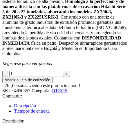
sistema hidráulico de alta presión.
Homologa a la perfección y de
manera directa con las plataformas de excavación Hitachi Serie
3 de 20 a 22 toneladas, abarcando los modelos ZX200-3,
ZX210K-3 y ZX225USRK-3.
Construido con una matriz de
aluminio de grado industrial de extrusión profunda, garantiza una
transferencia térmica absoluta del fluido hidráulico (ISO VG 46/68),
previniendo la pérdida de viscosidad cinemática y protegiendo las
bombas de pistones axiales. Contamos con
DISPONIBILIDAD
INMEDIATA
física en patio. Despachos ultrarrápidos garantizados
a nivel nacional desde Bogotá y Medellín en Importadora Casa
Colombia.
Regístrese para ver precios
ENFRIADOR
ACEITE
Añadir a lista de cotización
EXC.
576
¡Personas viendo este producto ahora!
HITACHI
SKU:
4650353
Categoría:
OTROS
ZX200-
Compartir:
3
cantidad
Descripción
Tiempos de entrega
Descripción