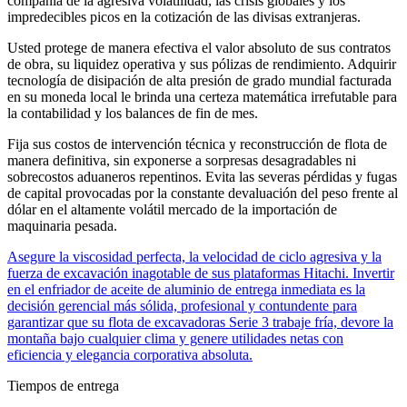
compañía de la agresiva volatilidad, las crisis globales y los
impredecibles picos en la cotización de las divisas extranjeras.
Usted protege de manera efectiva el valor absoluto de sus contratos
de obra, su liquidez operativa y sus pólizas de rendimiento. Adquirir
tecnología de disipación de alta presión de grado mundial facturada
en su moneda local le brinda una certeza matemática irrefutable para
la contabilidad y los balances de fin de mes.
Fija sus costos de intervención técnica y reconstrucción de flota de
manera definitiva, sin exponerse a sorpresas desagradables ni
sobrecostos aduaneros repentinos. Evita las severas pérdidas y fugas
de capital provocadas por la constante devaluación del peso frente al
dólar en el altamente volátil mercado de la importación de
maquinaria pesada.
Asegure la viscosidad perfecta, la velocidad de ciclo agresiva y la
fuerza de excavación inagotable de sus plataformas Hitachi. Invertir
en el enfriador de aceite de aluminio de entrega inmediata es la
decisión gerencial más sólida, profesional y contundente para
garantizar que su flota de excavadoras Serie 3 trabaje fría, devore la
montaña bajo cualquier clima y genere utilidades netas con
eficiencia y elegancia corporativa absoluta.
Tiempos de entrega