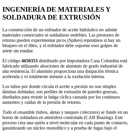
INGENIERÍA DE MATERIALES Y
SOLDADURA DE EXTRUSIÓN
La construcción de un enfriador de aceite hidráulico no admite
materiales comerciales ni soldaduras endebles. Las presiones de
retorno pueden experimentar picos (Spikes) repentinos si hay un
bloqueo en el filtro, y el enfriador debe soportar esos golpes de
ariete sin estallar.
El código
4650353
distribuido por Importadora Casa Colombia está
fabricado utilizando aleaciones de aluminio de grado industrial de
alta resistencia. El aluminio proporciona una disipación térmica
acelerada y es totalmente inmune a la oxidación interna.
Los tubos por donde circula el aceite a presión no son simples
láminas dobladas; son perfiles de extrusión de paredes gruesas,
diseñados para resistir la fatiga cíclica causada por los continuos
aumentos y caídas de la presión de retorno.
Todo el ensamble (tubos, aletas y tanques colectores) se funde en un
horno de soldadura en atmósfera controlada (CAB Brazing). Este
proceso crea una unión a nivel molecular en cada punto de contacto,
garantizando un núcleo monolítico y a prueba de fugas bajo el