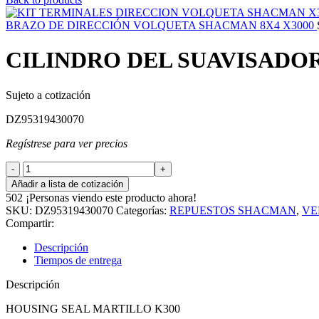
BRAZO DE DIRECCIÓN VOLQUETA SHACMAN 8X4 X3000
CILINDRO DEL SUAVISADO
Sujeto a cotización
DZ95319430070
Regístrese para ver precios
CILINDRO
DEL
Añadir a lista de cotización
SUAVISADOR
502
¡Personas viendo este producto ahora!
VOLQUETA
SKU:
DZ95319430070
Categorías:
REPUESTOS SHACMAN
,
VE
SHACMAN
Compartir:
8X4
X3000
Descripción
cantidad
Tiempos de entrega
Descripción
HOUSING SEAL MARTILLO K300