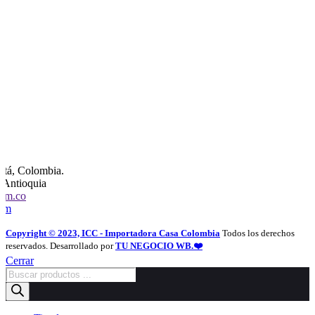
otá, Colombia.
, Antioquia
com.co
com
Copyright © 2023, ICC - Importadora Casa Colombia
Todos los derechos
reservados. Desarrollado por
TU NEGOCIO WB.❤️
Cerrar
Búsqueda
de
productos