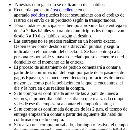
Nuestras entregas solo se realizan en días hábiles.
Recuerda que en tu
área de cliente
en el
apartado
pedidos
puedes hacer seguimiento con el código de
rastreo del envío de tu producto según la transportadora.
Para ciudades principales el tiempo aproximado de entrega es
de 2 a 7 días hábiles y para otros municipios los tiempos van
desde 3 a 10 días hábiles, según el destino.
Las entregas no se pueden realizar en un horario exacto.
Deben tener como destino una dirección puntual y segura
indicada en el momento del checkout. Se hace entrega a la
persona responsable y mayor de edad que se encuentre en el
domicilio en el momento de la entrega
El proceso de alistamiento de pedido comenzará a contar a
partir de la confirmación del pago por parte de la pasarela de
pagos Epayco, y se puede ver afectado por factores de fuerza
mayor, así como por la población en la que te encuentres, el
día y la hora en que realices la compra.
Si tu compra es confirmada antes de las 2 p.m. de lunes a
viernes, el primer día hábil es el día en que realizas la compra
y desde ese día empezará a contar el tiempo de entrega.
Si tu compra es confirmada después de las 2 p.m, el tiempo de
entrega empezará a contar a partir del siguiente día hábil de
confirmación de tu compra.
Si realiza una compra un sábado, domingo o festivo, el tiempo
de entrega empezará a contar a partir del siguiente día hábil de