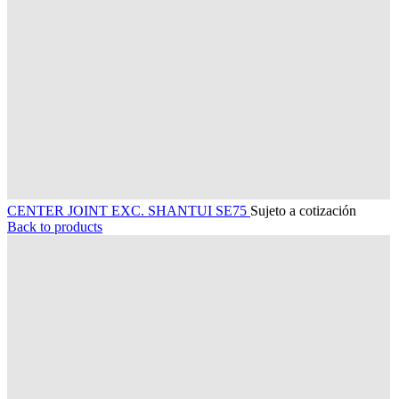
CENTER JOINT EXC. SHANTUI SE75
Sujeto a cotización
Back to products