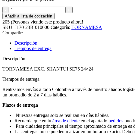
TORNAMESA
EXC.
Añadir a lista de cotización
SHANTUI
205
¡Personas viendo este producto ahora!
SE75
SKU:
J170-23B-010000
Categoría:
TORNAMESA
24x24
Compartir:
cantidad
Descripción
Tiempos de entrega
Descripción
TORNAMESA EXC. SHANTUI SE75 24×24
Tiempos de entrega
Realizamos envíos a todo Colombia a través de nuestro aliados logísti
un promedio de 2 a 7 días hábiles.
Plazos de entrega
Nuestras entregas solo se realizan en días hábiles.
Recuerda que en tu
área de cliente
en el apartado
pedidos
puedes
Para ciudades principales el tiempo aproximado de entrega es de
Las entregas no se pueden realizar en un horario exacto. Deben