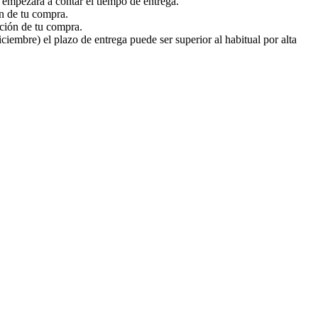
a empezará a contar el tiempo de entrega.
ón de tu compra.
ación de tu compra.
embre) el plazo de entrega puede ser superior al habitual por alta