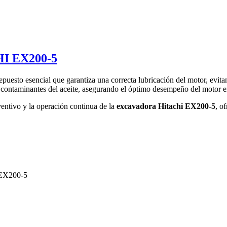
I EX200-5
epuesto esencial que garantiza una correcta lubricación del motor, evit
 y contaminantes del aceite, asegurando el óptimo desempeño del motor 
eventivo y la operación continua de la
excavadora Hitachi EX200-5
, o
i EX200-5