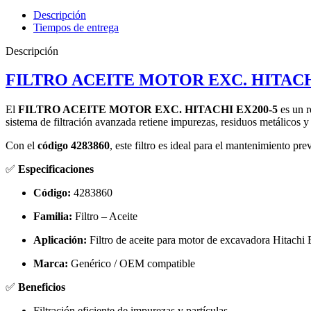
5
Descripción
cantidad
Tiempos de entrega
Descripción
FILTRO ACEITE MOTOR EXC. HITACH
El
FILTRO ACEITE MOTOR EXC. HITACHI EX200-5
es un r
sistema de filtración avanzada retiene impurezas, residuos metálicos
Con el
código 4283860
, este filtro es ideal para el mantenimiento pr
✅
Especificaciones
Código:
4283860
Familia:
Filtro – Aceite
Aplicación:
Filtro de aceite para motor de excavadora Hitach
Marca:
Genérico / OEM compatible
✅
Beneficios
Filtración eficiente de impurezas y partículas.