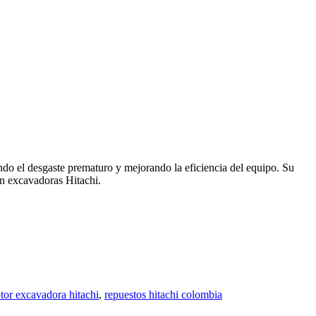
ando el desgaste prematuro y mejorando la eficiencia del equipo. Su
en excavadoras Hitachi.
otor excavadora hitachi
,
repuestos hitachi colombia