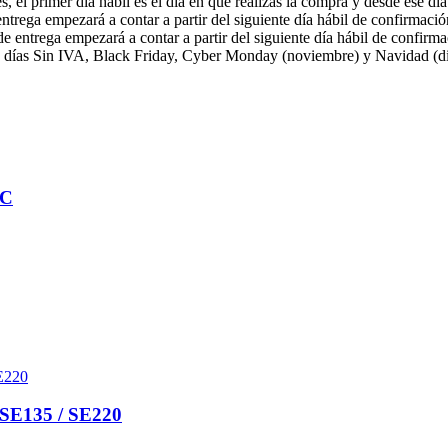
s, el primer día hábil es el día en que realizas la compra y desde ese dí
ntrega empezará a contar a partir del siguiente día hábil de confirmaci
e entrega empezará a contar a partir del siguiente día hábil de confirm
 días Sin IVA, Black Friday, Cyber Monday (noviembre) y Navidad (dici
LC
E135 / SE220