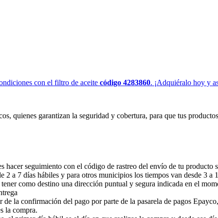
ndiciones con el filtro de aceite
código 4283860
. ¡Adquiéralo hoy y a
cos, quienes garantizan la seguridad y cobertura, para que tus producto
 hacer seguimiento con el código de rastreo del envío de tu producto s
 2 a 7 días hábiles y para otros municipios los tiempos van desde 3 a 10
 tener como destino una dirección puntual y segura indicada en el mom
ntrega
r de la confirmación del pago por parte de la pasarela de pagos Epayco,
es la compra.