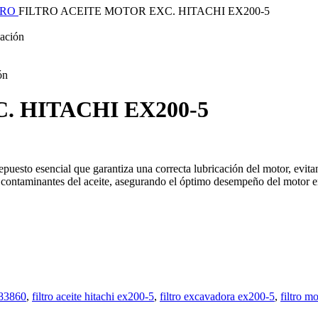
TRO
FILTRO ACEITE MOTOR EXC. HITACHI EX200-5
zación
ón
. HITACHI EX200-5
epuesto esencial que garantiza una correcta lubricación del motor, evit
 y contaminantes del aceite, asegurando el óptimo desempeño del motor 
283860
,
filtro aceite hitachi ex200-5
,
filtro excavadora ex200-5
,
filtro m