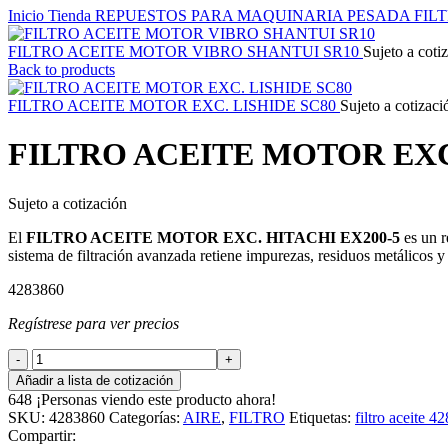
Inicio
Tienda
REPUESTOS PARA MAQUINARIA PESADA
FIL
FILTRO ACEITE MOTOR VIBRO SHANTUI SR10
Sujeto a coti
Back to products
FILTRO ACEITE MOTOR EXC. LISHIDE SC80
Sujeto a cotizaci
FILTRO ACEITE MOTOR EXC
Sujeto a cotización
El
FILTRO ACEITE MOTOR EXC. HITACHI EX200-5
es un r
sistema de filtración avanzada retiene impurezas, residuos metálicos
4283860
Regístrese para ver precios
FILTRO
ACEITE
Añadir a lista de cotización
MOTOR
648
¡Personas viendo este producto ahora!
EXC.
SKU:
4283860
Categorías:
AIRE
,
FILTRO
Etiquetas:
filtro aceite 4
HITACHI
Compartir:
EX200-